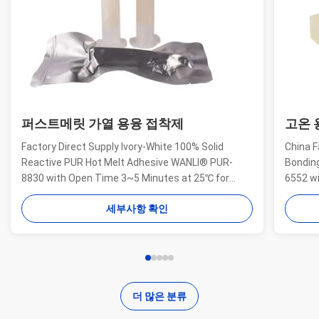
퍼스트메릿 가열 용융 접착제
고온 
Factory Direct Supply Ivory-White 100% Solid
China F
Reactive PUR Hot Melt Adhesive WANLI® PUR-
Bondin
8830 with Open Time 3~5 Minutes at 25℃ for
6552 w
Electrical Structural Bonding, Perfect Bonding
And Hig
세부사항 확인
Strength Wanli® PUR hot melt adhesive PUR-8830
Aging R
for electronics structural bonding is a single-
melt ad
component reactive PUR hot ...
bonding
더 많은 분류