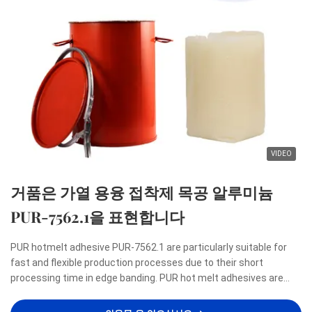
VIDEO
거품은 가열 용융 접착제 목공 알루미늄
PUR-7562.1을 표현합니다
PUR hotmelt adhesive PUR-7562.1 are particularly suitable for
fast and flexible production processes due to their short
processing time in edge banding. PUR hot melt adhesives are
renowned for meeting the highest demands with regard to a
zero-bondline appearance as well as resistance to heat, ...