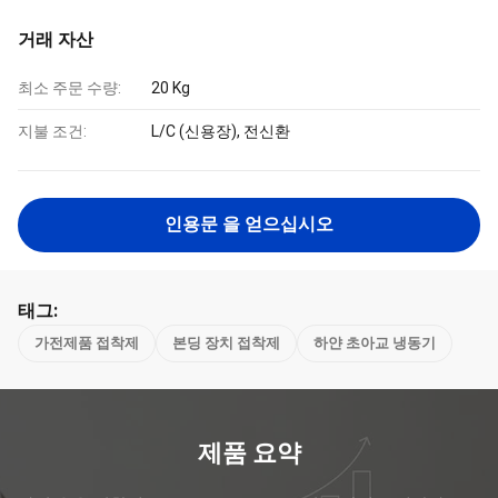
거래 자산
최소 주문 수량:
20 Kg
지불 조건:
L/C (신용장), 전신환
인용문 을 얻으십시오
태그:
가전제품 접착제
본딩 장치 접착제
하얀 초아교 냉동기
제품 요약