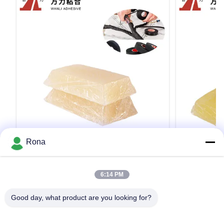
VIDEO
Rona
배선용 벨크로 속건성 접착제 감압 접착제
밀봉 테이프 
류 차량 내부 장식 껌 TPR-7306C
섬유 유리 T
6:14 PM
류
Car Wiring Harness Assembly Hot Melt
Hot Sale Facto
Adhesives-TPR-7306C Wanli® pressure
Pressure Sens
Good day, what product are you looking for?
sensitive hot melt adhesive TPR-7306C for
TPR-2020JD wi
vehicle interior decoration is a
for Fiberglas
TPR(Thermoplastic Rubber) synthetic rubber
Application Wa
인용문 을 얻으십시오