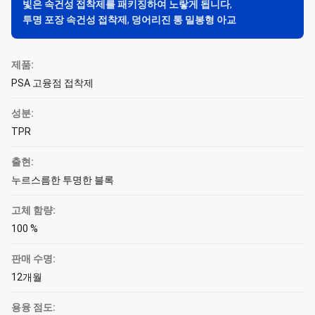
빛은 속건성 접착제를 패키징하여 노랗게 됩니다
,
투명 포장 속건성 접착제
,
덩어리진 통 밀봉형 아교
제품:
PSA 고융점 접착제
성분:
TPR
출현:
누르스름한 투명한 블록
고체 함량:
100 %
판매 수명:
12개월
용융 점도: