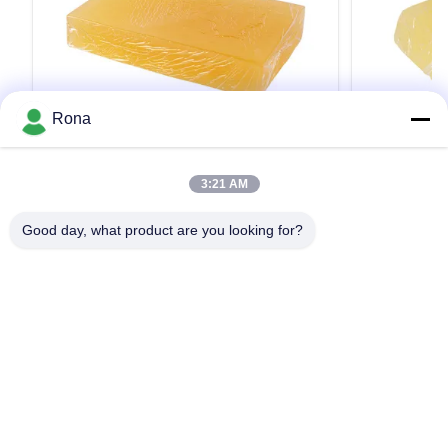
VIDEO
Rona
단단한 노란 고온 용융 감압 접착제 TPR
TPR-721
PSA 점착성 TPR-6559S
착제 환약 
3:21 AM
Factory Hot Sale Yellow Solid Block WANLI®
Factory Direct
Reactive Hot Melt TPR-6559S for Quick and Easy
Bonding PSA 
Good day, what product are you looking for?
Adhesive Tape Production Application And High
7217A Yellow S
Viscosity, High Peeling Strength, Good Aging
18000mpa·s (1
Resistance Wanli® pressure sensitive hot melt
Peeling Stren
인용문 을 얻으십시오
adhesive TPR-6559S for adhesive tape is a
Wanli® pressur
TPR(Thermoplastic Rubber) ...
TPR-7217A for v
집
제품
비디오
우리 에 관한 것
공장 투어
품질 관리
저희와 연락
인용 을 요청 하십시오
뉴스