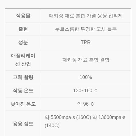
적용물
패키징 재료 혼합 가열 용융 접착제
출현
누르스름한 투명한 고체 블록
성분
TPR
애플리케이
패키징 재료 혼합 결합
션 산업
고체 함량
100%
작동 온도
130~160 Ｃ
낮아진 온도
약 96 Ｃ
약 5500mpa·s (160C) 약 13600mpa·s
용융 점도
(140C)