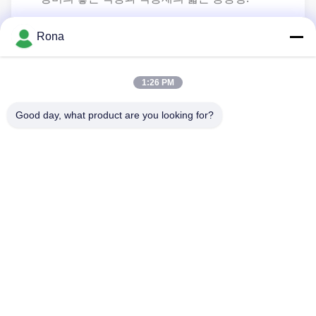
수요에 따름으로써 엷은 조각 모양 뒤에 있는 완성
Rona
품이 소프트를 느끼거나 굳게 느끼도록, 공정 파라
미터를 조정하세요.
1:26 PM
세정과 드라이 클리닝 성능을 급수하기 위한 특별
한 매우 적절한 저항.
Good day, what product are you looking for?
환기와 습도에 대한 더 좋은 저항, 내약품성, 성능을
노화시키는 황색화에 대한 우수한 저항성.
집
제품
비디오
우리 에 관한 것
공장 투어
품질 관리
저희와 연락
인용 을 요청 하십시오
뉴스
Tel: +8618888040581-0510-85345301
E-mail: rona@pur-hotmeltadhesives.com