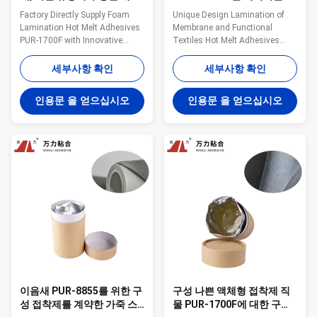
릭 접착제 PUR-1700F
5000 Cps 섬유 접착제 접착
Factory Directly Supply Foam
Unique Design Lamination of
제
Lamination Hot Melt Adhesives
Membrane and Functional
PUR-1700F with Innovative
Textiles Hot Melt Adhesives
Design Hot Wanli® PUR hot
PUR-8855 New Updating in 2022
melt adhesive PUR-1700F for
Wanli® PUR hot melt adhesive
세부사항 확인
세부사항 확인
textile lamination bonding is a
PUR-8855 is mainly used for
single-component reactive PUR
lamination bonding of textiles, it
인용문 을 얻으십시오
인용문 을 얻으십시오
hot melt adhesive with 100%
is a one-component reactive
solid content. PUR-1700F can be
PUR hot melt adhesive, it has
used for fabric and film, fabric
100% solids. PUR-8855 can be
and ...
used for ...
이음새 PUR-8855를 위한 구
구성 나쁜 액체형 접착제 직
성 접착제를 계약한 가죽 스
물 PUR-1700F에 대한 구성