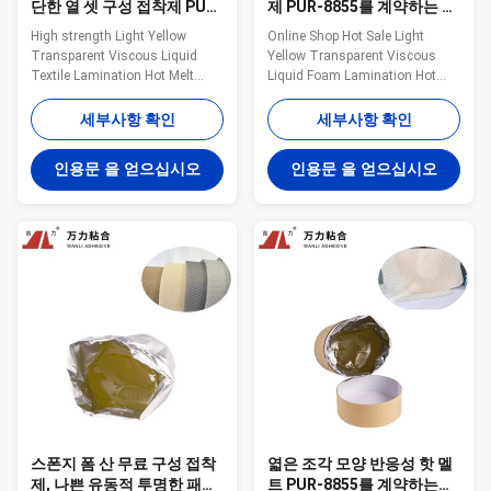
단한 열 셋 구성 접착제 PUR-
제 PUR-8855를 계약하는 거
1700F
품 엷은 조각 모양 구성
High strength Light Yellow
Online Shop Hot Sale Light
Transparent Viscous Liquid
Yellow Transparent Viscous
Textile Lamination Hot Melt
Liquid Foam Lamination Hot
Adhesive PUR-1700F in 2022
Melt Adhesives in 2022 PUR-
Wanli® PUR hot melt adhesive
8855 Wanli® PUR hot melt
세부사항 확인
세부사항 확인
PUR-1700F is used for textile
adhesive PUR-8855 for textile
lamination bonding, PUR-1700F
lamination bonding is a single-
인용문 을 얻으십시오
인용문 을 얻으십시오
is a one-component reactive
component reactive PUR hot
PUR hot melt adhesive with
melt adhesive with 100% solid
100% solids. PUR-1700F can be
content. PUR-8855 can be used
used for the ...
for fabric and film...
스폰지 폼 산 무료 구성 접착
엷은 조각 모양 반응성 핫 멜
제, 나쁜 유동적 투명한 패브
트 PUR-8855를 계약하는