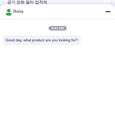
공기 정화 필터 접착제
Rona
장치 접착제
2K 폴리우레탄계 접착제
9:41 AM
Good day, what product are you looking for?
APAO 고융점 접착제
액상 페인트 코팅
집
제품
비디오
우리 에 관한 것
공장 투어
품질 관리
저희와 연락
인용 을 요청 하십시오
뉴스
Tel: +8618888040581-0510-85345301
E-mail: rona@pur-hotmeltadhesives.com