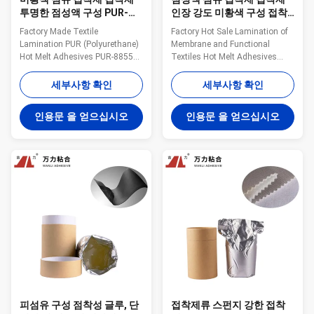
투명한 점성액 구성 PUR-
인장 강도 미황색 구성 접착
8855
제는 PUR-1700F를 깨끗이
Factory Made Textile
Factory Hot Sale Lamination of
합니다
Lamination PUR (Polyurethane)
Membrane and Functional
Hot Melt Adhesives PUR-8855
Textiles Hot Melt Adhesives
with High Quality Wanli® PUR
Customized Made in CHINA
hot melt adhesive PUR-8855 for
PUR-1700F Wanli® PUR hot
세부사항 확인
세부사항 확인
textile lamination bonding is a
melt adhesive PUR-1700F for
single-component reactive PUR
textile lamination bonding is a
인용문 을 얻으십시오
인용문 을 얻으십시오
hot melt adhesive with 100%
single-component reactive PUR
solid content. PUR-8855 can be
hot melt adhesive with 100%
used for fabric and film, fabric
solid content. PUR-1700F can be
and ...
used for fabric ...
피섬유 구성 점착성 글루, 단
접착제류 스펀지 강한 접착