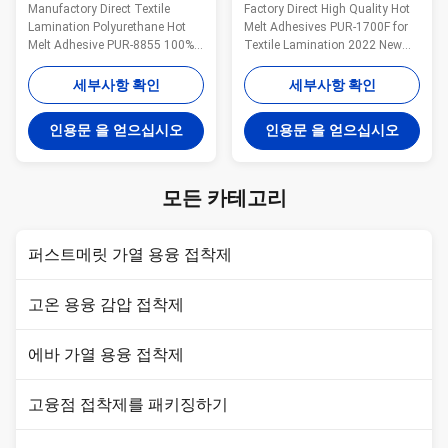
펀지 섬유 접착제 접착제
을 위한 엷은 조각 모양 소편
Manufactory Direct Textile
Factory Direct High Quality Hot
땜 접착제
Lamination Polyurethane Hot
Melt Adhesives PUR-1700F for
Melt Adhesive PUR-8855 100%
Textile Lamination 2022 New
Solid Content in 2022 Wanli®
Products Wanli® PUR hot melt
PUR hot melt adhesive PUR-
adhesive PUR-1700F for textile
세부사항 확인
세부사항 확인
8855 is used for textile
lamination bonding is a single-
lamination bonding and is a
component reactive PUR hot
인용문 을 얻으십시오
인용문 을 얻으십시오
one-component reactive PUR hot
melt adhesive with 100% solid
melt adhesive with 100% solids.
content. PUR-1700F can be used
PUR-8855 can be used for
for fabric and film, fabric and ...
lamination of fabric ...
모든 카테고리
퍼스트메릿 가열 용융 접착제
고온 용융 감압 접착제
에바 가열 용융 접착제
고융점 접착제를 패키징하기